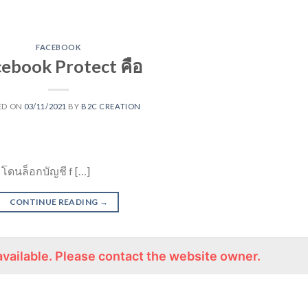
FACEBOOK
ebook Protect คือ
ED ON
03/11/2021
BY
B2C CREATION
โดนล็อกบัญชี f […]
CONTINUE READING
→
ect
,
Facebook Protect คือ
available. Please contact the website owner.