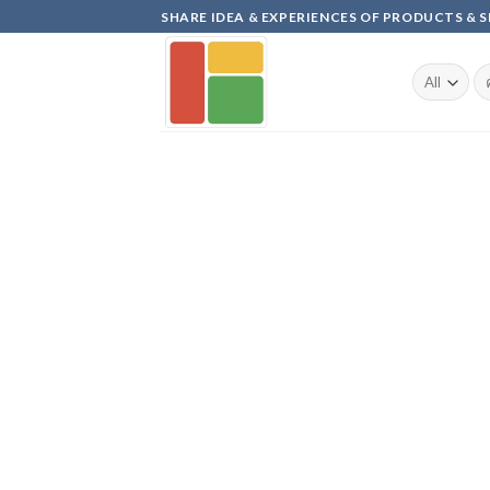
Skip
SHARE IDEA & EXPERIENCES OF PRODUCTS & 
to
content
ค้