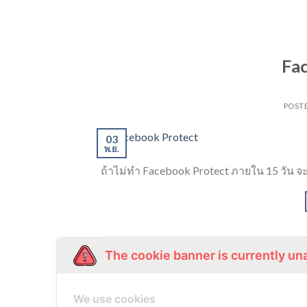
Fac
POST
03
พ.ย.
ถ้าไม่ทำ Facebook Protect ภายใน 15 วัน จะ
Posted in
facebook
|
Tagged
facebook
,
Facebook Prot
The cookie banner is currently un
We use cookies