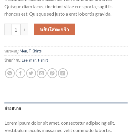
Quisque diam lacus, tincidunt vitae eros porta, sagittis
rhoncus est. Quisque sed justo a erat lobortis gravida.
จำนวน Jeansmaker Tee Lee Jeans ชิ้น
หยิบใส่ตะกร้า
หมวดหมู่:
Men
,
T-Shirts
ป้ายกำกับ:
Lee
,
man
,
t-shirt
คำอธิบาย
Lorem ipsum dolor sit amet, consectetur adipiscing elit.
Vestibulum iaculis massa nec velit commodo lobortis.