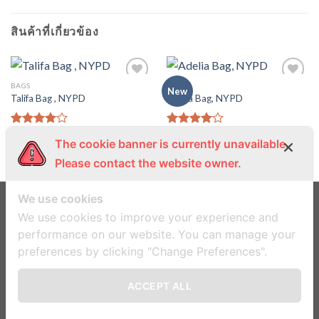
สินค้าที่เกี่ยวข้อง
BAGS
BAGS
New
Talifa Bag , NYPD
Adelia Bag, NYPD
$
29.00
$
29.00
ให้
ให้
The cookie banner is currently unavailable.
คะแนน
คะแนน
4.00
4.00
Please contact the website owner.
ตั้งแต่ 1-
ตั้งแต่ 1-
5
5
คะแนน
คะแนน
We use cookies
We use cookies to improve your experience and
ข้อตกลงและเงื่อนไข
นโยบายความเป็นส่วนตัว
performance on our website. You can manage your
preferences by clicking "Change Preferences".
Copyright 2026 ©
Flatsome Theme
ACCEPT ALL