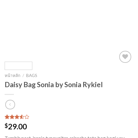
หน้าหลัก
/
BAGS
Daisy Bag Sonia by Sonia Rykiel
ให้
2
29.00
$
คะแนน
3.50
Tumblr post-ironic typewriter, sriracha tote bag kogi you