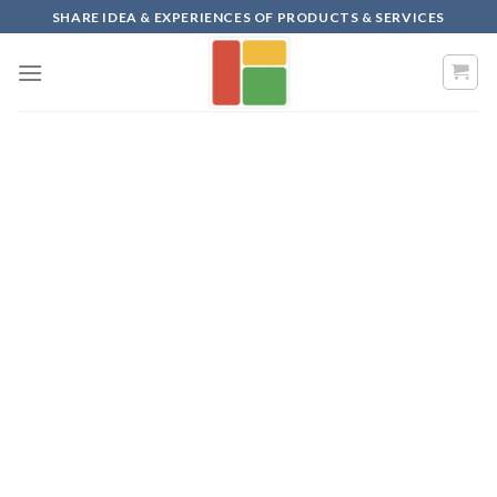
Skip
SHARE IDEA & EXPERIENCES OF PRODUCTS & SERVICES
to
content