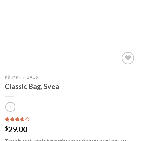
หน้าหลัก
/
BAGS
Classic Bag, Svea
ให้
2
29.00
$
คะแนน
3.50
Tumblr post-ironic typewriter, sriracha tote bag kogi you