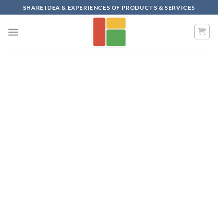
Skip
SHARE IDEA & EXPERIENCES OF PRODUCTS & SERVICES
to
content