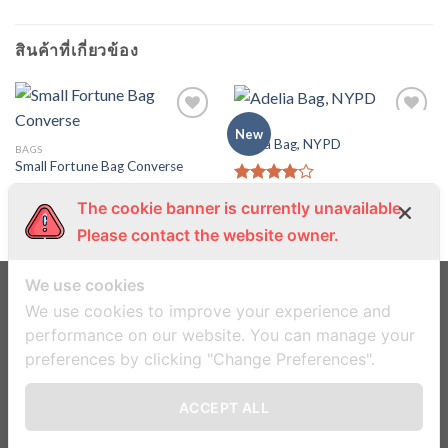
สินค้าที่เกี่ยวข้อง
BAGS
New
Adelia Bag, NYPD
BAGS
Small Fortune Bag Converse
$
29.00
ให้
The cookie banner is currently unavailable.
คะแนน
$
29.00
ให้
4.00
Please contact the website owner.
คะแนน
ตั้งแต่ 1-
4.00
5
ตั้งแต่ 1-
คะแนน
5
We use cookies
คะแนน
We use cookies to improve your experience and
ข้อตกลงและเงื่อนไข
นโยบายความเป็นส่วนตัว
performance on our website. You can manage your
preferences by clicking "Change Preferences".
Copyright 2026 ©
Flatsome Theme
ACCEPT ALL