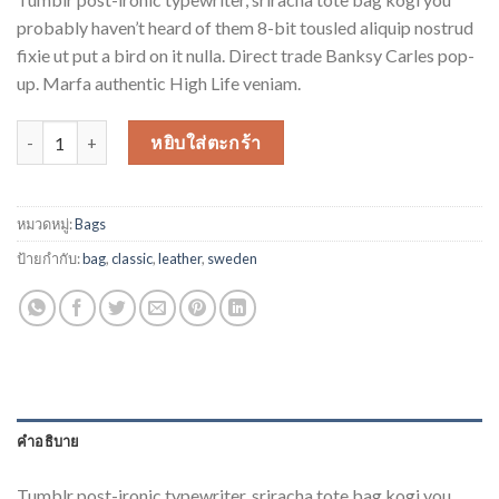
จาก 5
คะแนน
probably haven’t heard of them 8-bit tousled aliquip nostrud
เต็มบน
fixie ut put a bird on it nulla. Direct trade Banksy Carles pop-
การให้
คะแนน
up. Marfa authentic High Life veniam.
ของ
ลูกค้า
จำนวน Classic Bag, Svea ชิ้น
หยิบใส่ตะกร้า
หมวดหมู่:
Bags
ป้ายกำกับ:
bag
,
classic
,
leather
,
sweden
คำอธิบาย
Tumblr post-ironic typewriter, sriracha tote bag kogi you